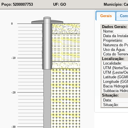
Poço: 5200007753
UF: GO
Município: C
Gerais
Cons
Dados Gerais:
Nome:
Data da Instal
Proprietário:
Natureza do P
Uso da Água:
Cota do Terren
Localização:
Localidade:
UTM (Norte/Sul
UTM (Leste/Oe
Latitude (GG
Longitude (G
Bacia Hidrográf
Subbacia Hidro
Situação:
Data:
Situação: