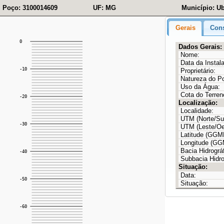
Poço: 3100014609
UF: MG
Município: Ub
Gerais
Cons
Dados Gerais:
Nome:
Data da Instal
Proprietário:
Natureza do P
Uso da Água:
Cota do Terren
Localização:
Localidade:
UTM (Norte/Sul
UTM (Leste/Oe
Latitude (GG
Longitude (G
Bacia Hidrográf
Subbacia Hidro
Situação:
Data:
Situação: