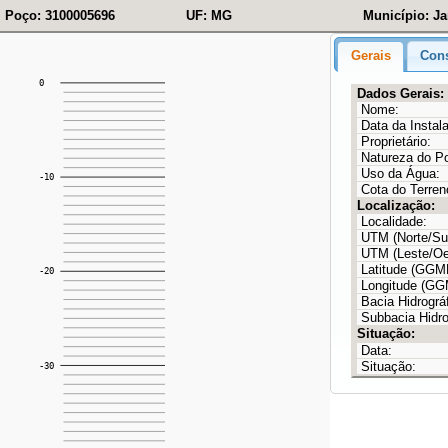
Poço: 3100005696
UF: MG
Município: Ja
Gerais
Cons
Dados Gerais:
Nome:
Data da Instal
Proprietário:
Natureza do P
Uso da Água:
Cota do Terren
Localização:
Localidade:
UTM (Norte/Sul
UTM (Leste/Oe
Latitude (GG
Longitude (G
Bacia Hidrográf
Subbacia Hidro
Situação:
Data:
Situação: