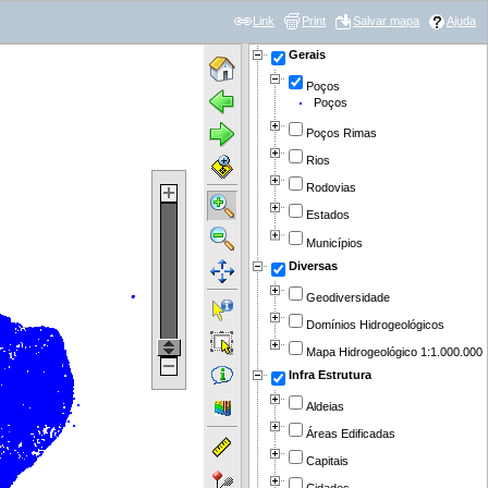
Link
Print
Salvar mapa
Ajuda
Gerais
Poços
Poços
Poços Rimas
Rios
Rodovias
Estados
Municípios
Diversas
Geodiversidade
Domínios Hidrogeológicos
Mapa Hidrogeológico 1:1.000.000
Infra Estrutura
Aldeias
Áreas Edificadas
Capitais