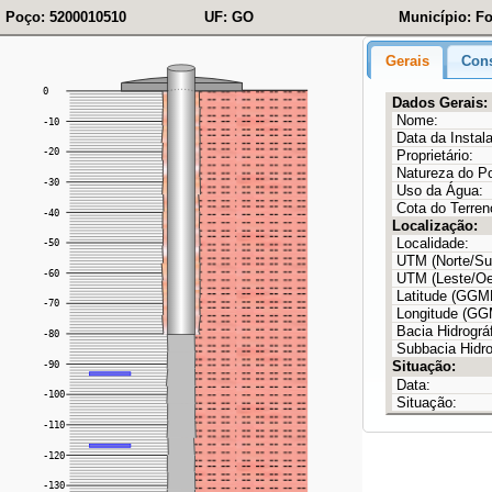
Poço: 5200010510
UF: GO
Município: F
Gerais
Cons
Dados Gerais:
Nome:
Data da Instal
Proprietário:
Natureza do P
Uso da Água:
Cota do Terren
Localização:
Localidade:
UTM (Norte/Sul
UTM (Leste/Oe
Latitude (GG
Longitude (G
Bacia Hidrográf
Subbacia Hidro
Situação:
Data:
Situação: