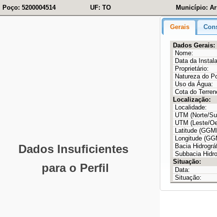
Poço: 5200004514
UF: TO
Município: Ar
Gerais
Cons
Dados Gerais:
Nome:
Data da Instal
Proprietário:
Natureza do P
Uso da Água:
Cota do Terren
Localização:
Localidade:
UTM (Norte/Sul
UTM (Leste/Oe
Latitude (GG
Longitude (G
Bacia Hidrográf
Subbacia Hidro
Situação:
Data:
Situação: