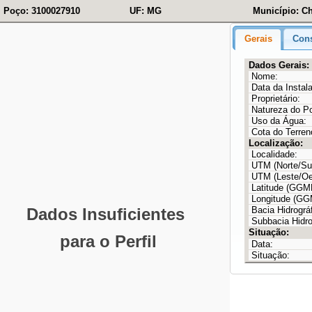
Poço: 3100027910
UF: MG
Município: C
Gerais
Cons
Dados Gerais:
Nome:
Data da Instal
Proprietário:
Natureza do P
Uso da Água:
Cota do Terren
Localização:
Localidade:
UTM (Norte/Sul
UTM (Leste/Oe
Latitude (GG
Longitude (G
Bacia Hidrográf
Subbacia Hidro
Situação:
Data:
Situação: