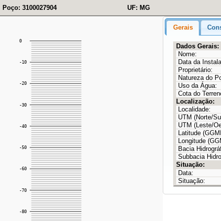
Poço: 3100027904
UF: MG
Gerais
Cons
Dados Gerais:
Nome:
Data da Instal
Proprietário:
Natureza do P
Uso da Água:
Cota do Terren
Localização:
Localidade:
UTM (Norte/Sul
UTM (Leste/Oe
Latitude (GG
Longitude (G
Bacia Hidrográf
Subbacia Hidro
Situação:
Data:
Situação: