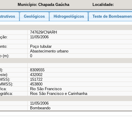
Município: Chapada Gaúcha
Localidade:
trutivos
Geológicos
Hidrogeológicos
Teste de Bombeamen
747629/CNARH
ação:
11/05/2006
onto:
Poço tubular
Abastecimento urbano
o (m):
0
):
8309555
ste):
432002
MMSS):
151722
GMMSS):
453800
ica:
Rio São Francisco
gráfica:
Rios São Francisco e Carinhanha
11/05/2006
Bombeando