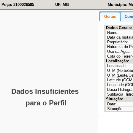
Poço: 3100026585
UF: MG
Município: M
Gerais
Cons
Dados Gerais:
Nome:
Data da Instal
Proprietário:
Natureza do P
Uso da Água:
Cota do Terren
Localização:
Localidade:
UTM (Norte/Sul
UTM (Leste/Oe
Latitude (GG
Longitude (G
Bacia Hidrográf
Subbacia Hidro
Situação:
Data:
Situação: