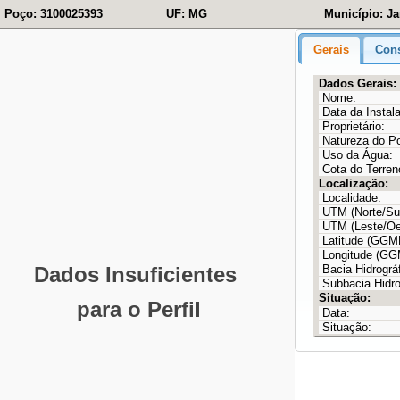
Poço: 3100025393
UF: MG
Município: Ja
Gerais
Cons
Dados Gerais:
Nome:
Data da Instal
Proprietário:
Natureza do P
Uso da Água:
Cota do Terren
Localização:
Localidade:
UTM (Norte/Sul
UTM (Leste/Oe
Latitude (GG
Longitude (G
Bacia Hidrográf
Subbacia Hidro
Situação:
Data:
Situação: