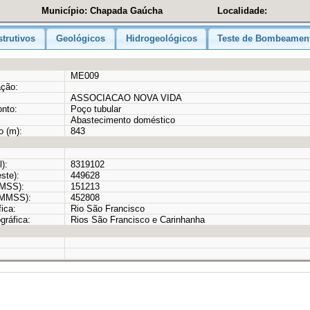
Município: Chapada Gaúcha
Localidade:
trutivos
Geológicos
Hidrogeológicos
Teste de Bombeamen
ME009
ação:
ASSOCIACAO NOVA VIDA
onto:
Poço tubular
Abastecimento doméstico
o (m):
843
):
8319102
ste):
449628
MMSS):
151213
GMMSS):
452808
ica:
Rio São Francisco
gráfica:
Rios São Francisco e Carinhanha