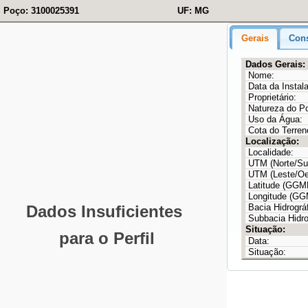
Poço: 3100025391
UF: MG
Gerais
Cons
Dados Gerais:
Nome:
Data da Instal
Proprietário:
Natureza do P
Uso da Água:
Cota do Terren
Localização:
Localidade:
UTM (Norte/Sul
UTM (Leste/Oe
Latitude (GG
Longitude (G
Bacia Hidrográf
Subbacia Hidro
Situação:
Data:
Situação: