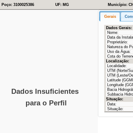
Poço: 3100025386
UF: MG
Município: C
Gerais
Cons
Dados Gerais:
Nome:
Data da Instal
Proprietário:
Natureza do P
Uso da Água:
Cota do Terren
Localização:
Localidade:
UTM (Norte/Sul
UTM (Leste/Oe
Latitude (GG
Longitude (G
Bacia Hidrográf
Subbacia Hidro
Situação:
Data:
Situação: