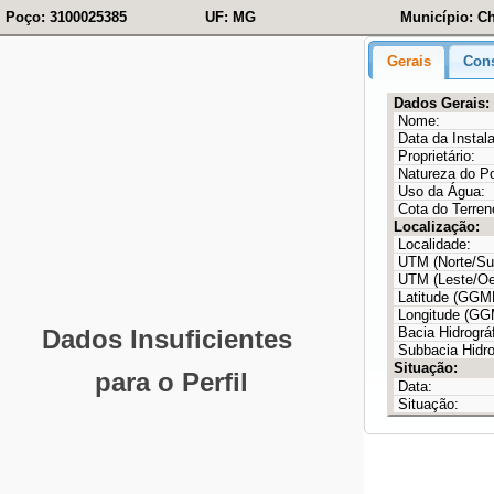
Poço: 3100025385
UF: MG
Município: C
Gerais
Cons
Dados Gerais:
Nome:
Data da Instal
Proprietário:
Natureza do P
Uso da Água:
Cota do Terren
Localização:
Localidade:
UTM (Norte/Sul
UTM (Leste/Oe
Latitude (GG
Longitude (G
Bacia Hidrográf
Subbacia Hidro
Situação:
Data:
Situação: