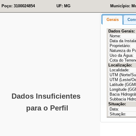
Poço: 3100024854
UF: MG
Município: M
Gerais
Cons
Dados Gerais:
Nome:
Data da Instal
Proprietário:
Natureza do P
Uso da Água:
Cota do Terren
Localização:
Localidade:
UTM (Norte/Sul
UTM (Leste/Oe
Latitude (GG
Longitude (G
Bacia Hidrográf
Subbacia Hidro
Situação:
Data:
Situação: