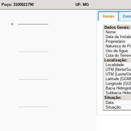
Poço: 3100021790
UF: MG
Gerais
Cons
Dados Gerais:
Nome:
Data da Instal
Proprietário:
Natureza do P
Uso da Água:
Cota do Terren
Localização:
Localidade:
UTM (Norte/Sul
UTM (Leste/Oe
Latitude (GG
Longitude (G
Bacia Hidrográf
Subbacia Hidro
Situação:
Data:
Situação: