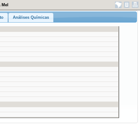
a Mel
to
Análises Químicas