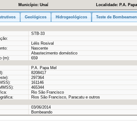
Município: Unaí
Localidade: P.A. Pap
trutivos
Geológicos
Hidrogeológicos
Teste de Bombeamen
STB-33
ação:
Lélis Rosival
onto:
Nascente
Abastecimento doméstico
o (m):
659
P.A. Papa Mel
):
8208417
ste):
297364
MMSS):
161146
GMMSS):
465344
ica:
Rio São Francisco
gráfica:
Rios São Francisco, Paracatu e outros
03/06/2014
Bombeando