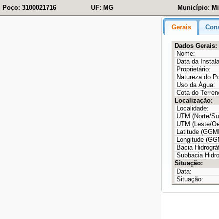
Poço: 3100021716
UF: MG
Município: Mi
Gerais
Cons
Dados Gerais:
Nome:
Data da Instal
Proprietário:
Natureza do P
Uso da Água:
Cota do Terren
Localização:
Localidade:
UTM (Norte/Sul
UTM (Leste/Oe
Latitude (GG
Longitude (G
Bacia Hidrográf
Subbacia Hidro
Situação:
Data:
Situação: