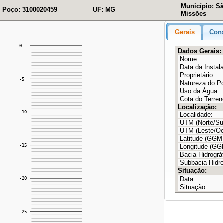
Município: S
Poço: 3100020459
UF: MG
Missões
Gerais
Cons
Dados Gerais:
Nome:
Data da Instal
Proprietário:
Natureza do P
Uso da Água:
Cota do Terren
Localização:
Localidade:
UTM (Norte/Sul
UTM (Leste/Oe
Latitude (GG
Longitude (G
Bacia Hidrográf
Subbacia Hidro
Situação:
Data:
Situação: