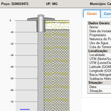
Poço: 3100019471
UF: MG
Município: C
Gerais
Cons
Dados Gerais:
Nome:
Data da Instal
Proprietário:
Natureza do P
Uso da Água:
Cota do Terren
Localização:
Localidade:
UTM (Norte/Sul
UTM (Leste/Oe
Latitude (GG
Longitude (G
Bacia Hidrográf
Subbacia Hidro
Situação:
Data:
Situação: