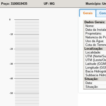
Poço: 3100019435
UF: MG
Município: Un
Gerais
Cons
Dados Gerais:
Nome:
Data da Instal
Proprietário:
Natureza do P
Uso da Água:
Cota do Terren
Localização:
Localidade:
UTM (Norte/Sul
UTM (Leste/Oe
Latitude (GG
Longitude (G
Bacia Hidrográf
Subbacia Hidro
Situação:
Data:
Situação: