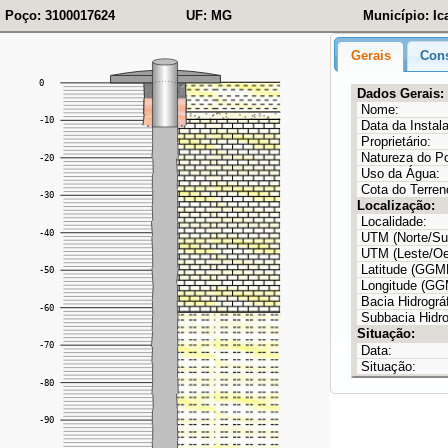
Poço: 3100017624
UF: MG
Município: Ic
Gerais
Cons
Dados Gerais:
Nome:
Data da Instal
Proprietário:
Natureza do P
Uso da Água:
Cota do Terren
Localização:
Localidade:
UTM (Norte/Sul
UTM (Leste/Oe
Latitude (GG
Longitude (G
Bacia Hidrográf
Subbacia Hidro
Situação:
Data:
Situação: