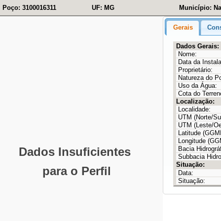
Poço: 3100016311
UF: MG
Município: Na
Gerais
Cons
Dados Gerais:
Nome:
Data da Instal
Proprietário:
Natureza do P
Uso da Água:
Cota do Terren
Localização:
Localidade:
UTM (Norte/Sul
UTM (Leste/Oe
Latitude (GG
Longitude (G
Bacia Hidrográf
Subbacia Hidro
Situação:
Data:
Situação: