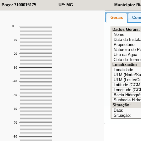
Poço: 3100015175
UF: MG
Município: R
Gerais
Cons
Dados Gerais:
Nome:
Data da Instal
Proprietário:
Natureza do P
Uso da Água:
Cota do Terren
Localização:
Localidade:
UTM (Norte/Sul
UTM (Leste/Oe
Latitude (GG
Longitude (G
Bacia Hidrográf
Subbacia Hidro
Situação:
Data:
Situação: