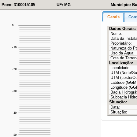
Poço: 3100015105
UF: MG
Município: Bu
Gerais
Cons
Dados Gerais:
Nome:
Data da Instal
Proprietário:
Natureza do P
Uso da Água:
Cota do Terren
Localização:
Localidade:
UTM (Norte/Sul
UTM (Leste/Oe
Latitude (GG
Longitude (G
Bacia Hidrográf
Subbacia Hidro
Situação:
Data:
Situação: