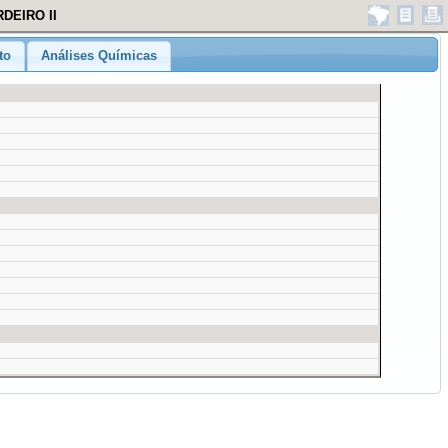
RDEIRO II
to
Análises Químicas