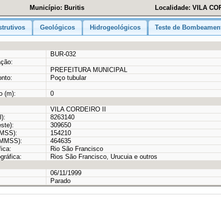
Município: Buritis
Localidade: VILA CO
trutivos
Geológicos
Hidrogeológicos
Teste de Bombeamen
BUR-032
ação:
PREFEITURA MUNICIPAL
onto:
Poço tubular
o (m):
0
VILA CORDEIRO II
):
8263140
ste):
309650
MMSS):
154210
GMMSS):
464635
ica:
Rio São Francisco
gráfica:
Rios São Francisco, Urucuia e outros
06/11/1999
Parado