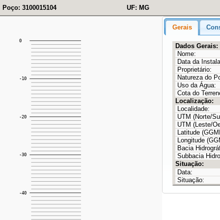
Poço: 3100015104
UF: MG
Gerais
Cons
Dados Gerais:
Nome:
Data da Instal
Proprietário:
Natureza do P
Uso da Água:
Cota do Terren
Localização:
Localidade:
UTM (Norte/Sul
UTM (Leste/Oe
Latitude (GG
Longitude (G
Bacia Hidrográf
Subbacia Hidro
Situação:
Data:
Situação: