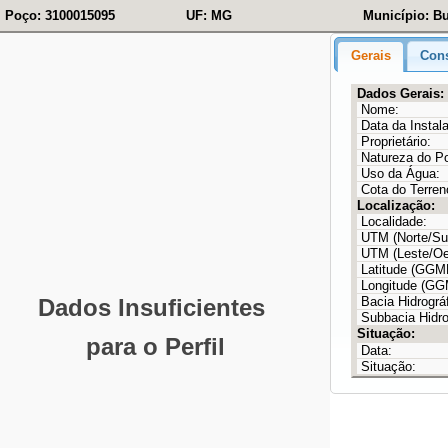
Poço: 3100015095
UF: MG
Município: Bu
Gerais
Cons
Dados Gerais:
Nome:
Data da Instal
Proprietário:
Natureza do P
Uso da Água:
Cota do Terren
Localização:
Localidade:
UTM (Norte/Sul
UTM (Leste/Oe
Latitude (GG
Longitude (G
Bacia Hidrográf
Subbacia Hidro
Situação:
Data:
Situação: