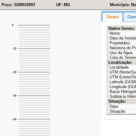
Poço: 3100015093
UF: MG
Município: Bu
Gerais
Cons
Dados Gerais:
Nome:
Data da Instal
Proprietário:
Natureza do P
Uso da Água:
Cota do Terren
Localização:
Localidade:
UTM (Norte/Sul
UTM (Leste/Oe
Latitude (GG
Longitude (G
Bacia Hidrográf
Subbacia Hidro
Situação:
Data:
Situação: