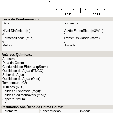
Teste de Bombeamento:
Data:
Surgência:
Nível Dinâmico (m):
Vazão Específica (m3/h/m):
0
0
Permeabilidade (m/s):
Transmissividade (m2/s):
0
0
Método:
Unidade:
Análises Químicas:
Amostra:
Data da Coleta:
Condutividade Elétrica (µS/cm):
Qualidade da Água (PT/CO):
Sabor da Água:
Qualidade da Água (Odor):
Temperatura (Cº):
Turbides (NTU):
Sólidos Suspensos (mg/l):
Sólidos Sedimentáveis (mg/l):
Aspécto Natural:
Ph
Resultados Analíticos da Última Coleta:
Parâmetro:
Concentração:
Unidade: