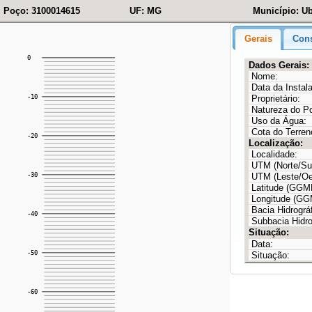
Poço: 3100014615
UF: MG
Município: Ub
Gerais
Cons
Dados Gerais:
Nome:
Data da Instal
Proprietário:
Natureza do P
Uso da Água:
Cota do Terren
Localização:
Localidade:
UTM (Norte/Sul
UTM (Leste/Oe
Latitude (GG
Longitude (G
Bacia Hidrográf
Subbacia Hidro
Situação:
Data:
Situação: