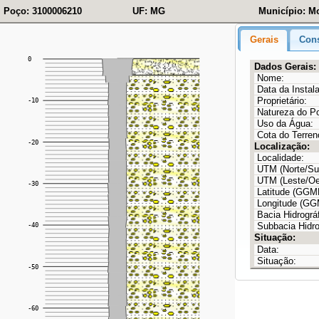
Poço: 3100006210
UF: MG
Município: M
Gerais
Cons
Dados Gerais:
Nome:
Data da Instal
Proprietário:
Natureza do P
Uso da Água:
Cota do Terren
Localização:
Localidade:
UTM (Norte/Sul
UTM (Leste/Oe
Latitude (GG
Longitude (G
Bacia Hidrográf
Subbacia Hidro
Situação:
Data:
Situação: