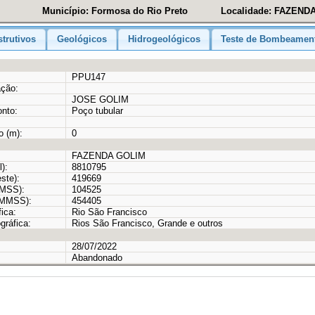
Município: Formosa do Rio Preto
Localidade: FAZEND
trutivos
Geológicos
Hidrogeológicos
Teste de Bombeamen
PPU147
ação:
JOSE GOLIM
onto:
Poço tubular
o (m):
0
FAZENDA GOLIM
):
8810795
ste):
419669
MMSS):
104525
GMMSS):
454405
ica:
Rio São Francisco
gráfica:
Rios São Francisco, Grande e outros
28/07/2022
Abandonado