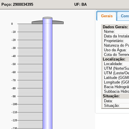
Poço: 2900034395
UF: BA
Gerais
Cons
Dados Gerais:
Nome:
Data da Instal
Proprietário:
Natureza do P
Uso da Água:
Cota do Terren
Localização:
Localidade:
UTM (Norte/Sul
UTM (Leste/Oe
Latitude (GG
Longitude (G
Bacia Hidrográf
Subbacia Hidro
Situação:
Data:
Situação: