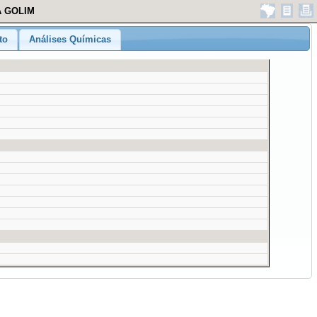
A GOLIM
to
Análises Químicas