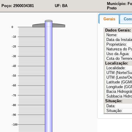
Município: F
Poço: 2900034381
UF: BA
Preto
Gerais
Cons
Dados Gerais:
Nome:
Data da Instal
Proprietário:
Natureza do P
Uso da Água:
Cota do Terren
Localização:
Localidade:
UTM (Norte/Sul
UTM (Leste/Oe
Latitude (GG
Longitude (G
Bacia Hidrográf
Subbacia Hidro
Situação:
Data:
Situação: