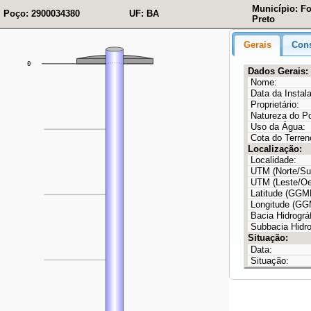
Município: F
Poço: 2900034380
UF: BA
Preto
Gerais
Cons
Dados Gerais:
Nome:
Data da Instal
Proprietário:
Natureza do P
Uso da Água:
Cota do Terren
Localização:
Localidade:
UTM (Norte/Sul
UTM (Leste/Oe
Latitude (GG
Longitude (G
Bacia Hidrográf
Subbacia Hidro
Situação:
Data:
Situação: