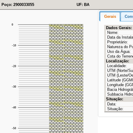
Poço: 2900033055
UF: BA
Gerais
Cons
Dados Gerais:
Nome:
Data da Instal
Proprietário:
Natureza do P
Uso da Água:
Cota do Terren
Localização:
Localidade:
UTM (Norte/Sul
UTM (Leste/Oe
Latitude (GG
Longitude (G
Bacia Hidrográf
Subbacia Hidro
Situação:
Data:
Situação: