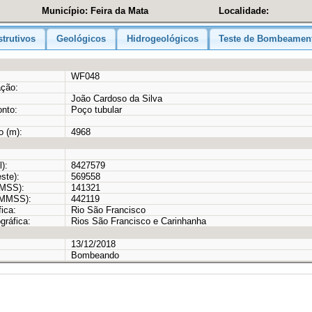
Município: Feira da Mata
Localidade:
trutivos
Geológicos
Hidrogeológicos
Teste de Bombeamen
WF048
ação:
João Cardoso da Silva
onto:
Poço tubular
o (m):
4968
):
8427579
ste):
569558
MMSS):
141321
GMMSS):
442119
ica:
Rio São Francisco
gráfica:
Rios São Francisco e Carinhanha
13/12/2018
Bombeando