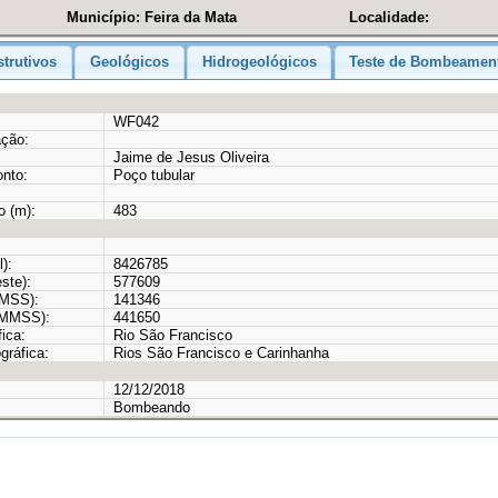
Município: Feira da Mata
Localidade:
trutivos
Geológicos
Hidrogeológicos
Teste de Bombeamen
WF042
ação:
Jaime de Jesus Oliveira
onto:
Poço tubular
o (m):
483
):
8426785
ste):
577609
MMSS):
141346
GMMSS):
441650
ica:
Rio São Francisco
gráfica:
Rios São Francisco e Carinhanha
12/12/2018
Bombeando