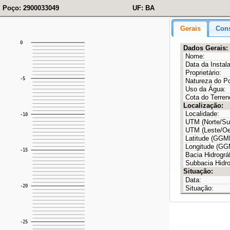
Poço: 2900033049
UF: BA
Gerais
Cons
Dados Gerais:
Nome:
Data da Instal
Proprietário:
Natureza do P
Uso da Água:
Cota do Terren
Localização:
Localidade:
UTM (Norte/Sul
UTM (Leste/Oe
Latitude (GG
Longitude (G
Bacia Hidrográf
Subbacia Hidro
Situação:
Data:
Situação: