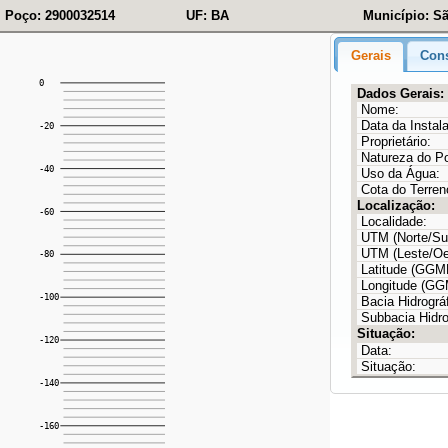
Poço: 2900032514
UF: BA
Município: S
Gerais
Cons
Dados Gerais:
Nome:
Data da Instal
Proprietário:
Natureza do P
Uso da Água:
Cota do Terren
Localização:
Localidade:
UTM (Norte/Sul
UTM (Leste/Oe
Latitude (GG
Longitude (G
Bacia Hidrográf
Subbacia Hidro
Situação:
Data:
Situação: