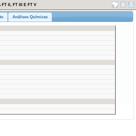
T II, FT III E FT V
to
Análises Químicas