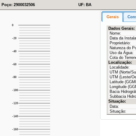
Poço: 2900032506
UF: BA
Gerais
Cons
Dados Gerais:
Nome:
Data da Instal
Proprietário:
Natureza do P
Uso da Água:
Cota do Terren
Localização:
Localidade:
UTM (Norte/Sul
UTM (Leste/Oe
Latitude (GG
Longitude (G
Bacia Hidrográf
Subbacia Hidro
Situação:
Data:
Situação: