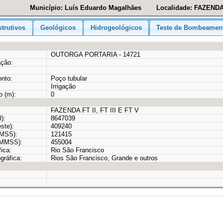
Município: Luís Eduardo Magalhães
Localidade: FAZENDA F
trutivos
Geológicos
Hidrogeológicos
Teste de Bombeamen
OUTORGA PORTARIA - 14721
ação:
onto:
Poço tubular
Irrigação
o (m):
0
FAZENDA FT II, FT III E FT V
):
8647039
ste):
409240
MMSS):
121415
GMMSS):
455004
ica:
Rio São Francisco
gráfica:
Rios São Francisco, Grande e outros