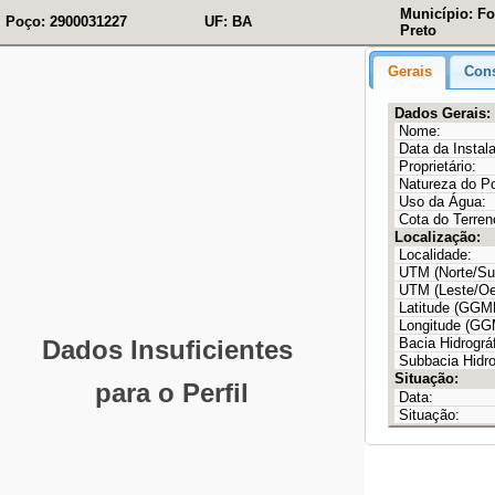
Município: F
Poço: 2900031227
UF: BA
Preto
Gerais
Cons
Dados Gerais:
Nome:
Data da Instal
Proprietário:
Natureza do P
Uso da Água:
Cota do Terren
Localização:
Localidade:
UTM (Norte/Sul
UTM (Leste/Oe
Latitude (GG
Longitude (G
Bacia Hidrográf
Subbacia Hidro
Situação:
Data:
Situação: