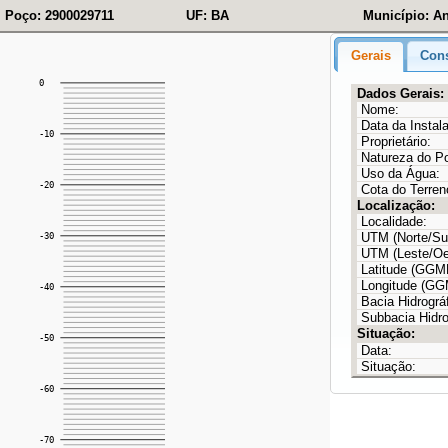
Poço: 2900029711
UF: BA
Município: An
Gerais
Cons
Dados Gerais:
Nome:
Data da Instal
Proprietário:
Natureza do P
Uso da Água:
Cota do Terren
Localização:
Localidade:
UTM (Norte/Sul
UTM (Leste/Oe
Latitude (GG
Longitude (G
Bacia Hidrográf
Subbacia Hidro
Situação:
Data:
Situação: