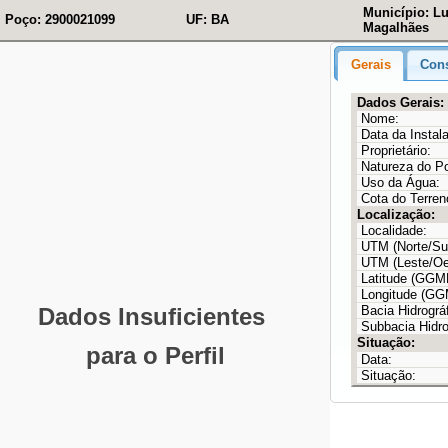
Município: L
Poço: 2900021099
UF: BA
Magalhães
Gerais
Cons
Dados Gerais:
Nome:
Data da Instal
Proprietário:
Natureza do P
Uso da Água:
Cota do Terren
Localização:
Localidade:
UTM (Norte/Sul
UTM (Leste/Oe
Latitude (GG
Longitude (G
Bacia Hidrográf
Subbacia Hidro
Situação:
Data:
Situação: