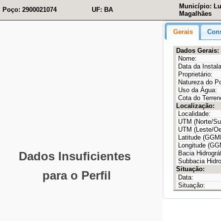
Município: L
Poço: 2900021074
UF: BA
Magalhães
Gerais
Cons
Dados Gerais:
Nome:
Data da Instal
Proprietário:
Natureza do P
Uso da Água:
Cota do Terren
Localização:
Localidade:
UTM (Norte/Sul
UTM (Leste/Oe
Latitude (GG
Longitude (G
Bacia Hidrográf
Subbacia Hidro
Situação:
Data:
Situação: