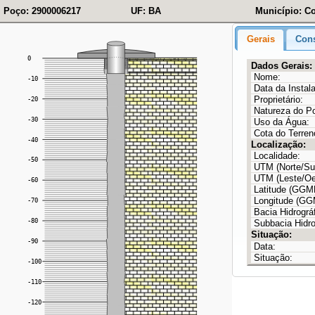
Poço: 2900006217
UF: BA
Município: Co
Gerais
Cons
Dados Gerais:
Nome:
Data da Instal
Proprietário:
Natureza do P
Uso da Água:
Cota do Terren
Localização:
Localidade:
UTM (Norte/Sul
UTM (Leste/Oe
Latitude (GG
Longitude (G
Bacia Hidrográf
Subbacia Hidro
Situação:
Data:
Situação: