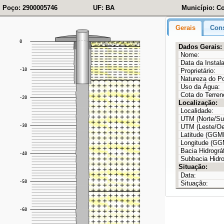
Poço: 2900005746
UF: BA
Município: Co
Gerais
Cons
Dados Gerais:
Nome:
Data da Instal
Proprietário:
Natureza do P
Uso da Água:
Cota do Terren
Localização:
Localidade:
UTM (Norte/Sul
UTM (Leste/Oe
Latitude (GG
Longitude (G
Bacia Hidrográf
Subbacia Hidro
Situação:
Data:
Situação: