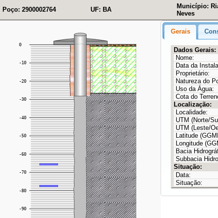
Município: R
Poço: 2900002764
UF: BA
Neves
Gerais
Cons
Dados Gerais:
Nome:
Data da Instal
Proprietário:
Natureza do P
Uso da Água:
Cota do Terren
Localização:
Localidade:
UTM (Norte/Sul
UTM (Leste/Oe
Latitude (GG
Longitude (G
Bacia Hidrográf
Subbacia Hidro
Situação:
Data:
Situação: