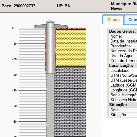
Município: R
Poço: 2900002737
UF: BA
Neves
Gerais
Cons
Dados Gerais:
Nome:
Data da Instal
Proprietário:
Natureza do P
Uso da Água:
Cota do Terren
Localização:
Localidade:
UTM (Norte/Sul
UTM (Leste/Oe
Latitude (GG
Longitude (G
Bacia Hidrográf
Subbacia Hidro
Situação:
Data:
Situação: