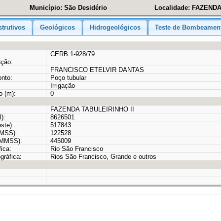
Município: São Desidério
Localidade: FAZENDA
trutivos
Geológicos
Hidrogeológicos
Teste de Bombeamen
CERB 1-928/79
ação:
FRANCISCO ETELVIR DANTAS
onto:
Poço tubular
Irrigação
o (m):
0
FAZENDA TABULEIRINHO II
):
8626501
ste):
517843
MMSS):
122528
GMMSS):
445009
ica:
Rio São Francisco
gráfica:
Rios São Francisco, Grande e outros