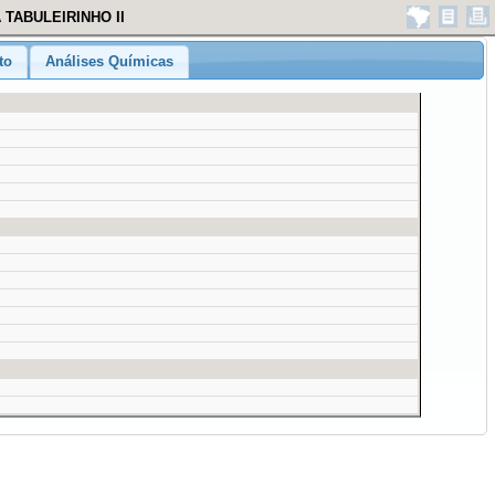
 TABULEIRINHO II
to
Análises Químicas