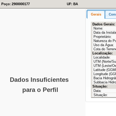
Poço: 2900000177
UF: BA
Gerais
Cons
Dados Gerais:
Nome:
Data da Instal
Proprietário:
Natureza do P
Uso da Água:
Cota do Terren
Localização:
Localidade:
UTM (Norte/Sul
UTM (Leste/Oe
Latitude (GG
Longitude (G
Bacia Hidrográf
Subbacia Hidro
Situação:
Data:
Situação: