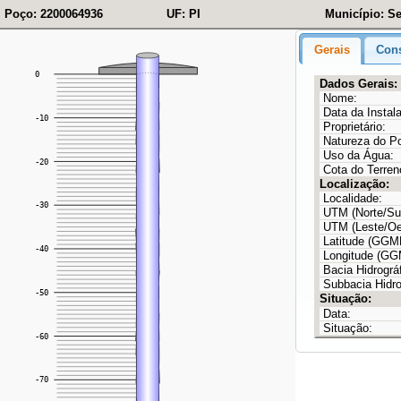
Poço: 2200064936
UF: PI
Município: Se
Gerais
Cons
Dados Gerais:
Nome:
Data da Instal
Proprietário:
Natureza do P
Uso da Água:
Cota do Terren
Localização:
Localidade:
UTM (Norte/Sul
UTM (Leste/Oe
Latitude (GG
Longitude (G
Bacia Hidrográf
Subbacia Hidro
Situação:
Data:
Situação: