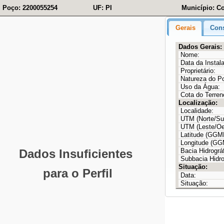
Poço: 2200055254
UF: PI
Município: Co
Gerais
Cons
Dados Gerais:
Nome:
Data da Instal
Proprietário:
Natureza do P
Uso da Água:
Cota do Terren
Localização:
Localidade:
UTM (Norte/Sul
UTM (Leste/Oe
Latitude (GG
Longitude (G
Bacia Hidrográf
Subbacia Hidro
Situação:
Data:
Situação: