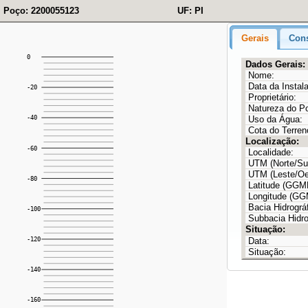
Poço: 2200055123
UF: PI
Gerais
Cons
Dados Gerais:
Nome:
Data da Instal
Proprietário:
Natureza do P
Uso da Água:
Cota do Terren
Localização:
Localidade:
UTM (Norte/Sul
UTM (Leste/Oe
Latitude (GG
Longitude (G
Bacia Hidrográf
Subbacia Hidro
Situação:
Data:
Situação: