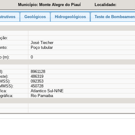
Município: Monte Alegre do Piauí
Localidade:
trutivos
Geológicos
Hidrogeológicos
Teste de Bombeamen
ação:
José Tiecher
onto:
Poço tubular
o (m):
0
):
8961128
ste):
486319
MMSS):
092353
GMMSS):
450728
ica:
Atlantico Sul-N/NE
gráfica:
Rio Parnaiba