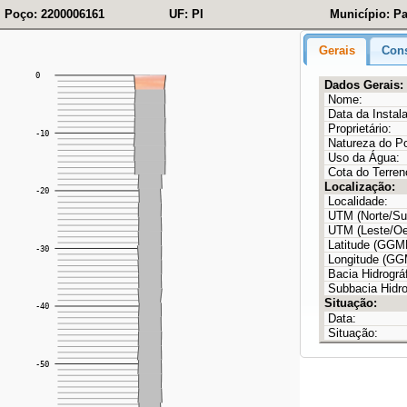
Poço: 2200006161
UF: PI
Município: P
Gerais
Cons
Dados Gerais:
Nome:
Data da Instal
Proprietário:
Natureza do P
Uso da Água:
Cota do Terren
Localização:
Localidade:
UTM (Norte/Sul
UTM (Leste/Oe
Latitude (GG
Longitude (G
Bacia Hidrográf
Subbacia Hidro
Situação:
Data:
Situação: