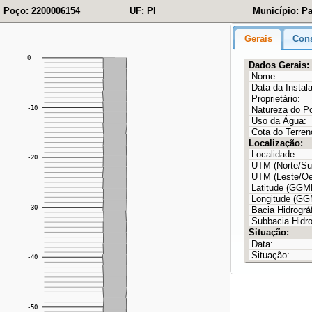
Poço: 2200006154
UF: PI
Município: P
Gerais
Cons
Dados Gerais:
Nome:
Data da Instal
Proprietário:
Natureza do P
Uso da Água:
Cota do Terren
Localização:
Localidade:
UTM (Norte/Sul
UTM (Leste/Oe
Latitude (GG
Longitude (G
Bacia Hidrográf
Subbacia Hidro
Situação:
Data:
Situação: